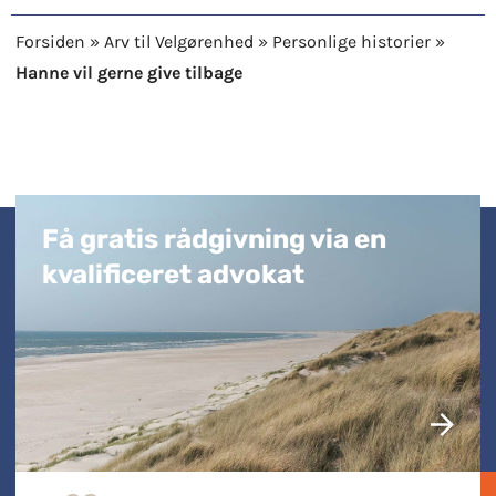
Forsiden
»
Arv til Velgørenhed
»
Personlige historier
»
Hanne vil gerne give tilbage​
Få gratis rådgivning via en
kvalificeret advokat​