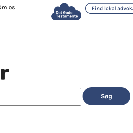
Om os
Find lokal advok
r