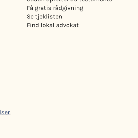
Få gratis rådgivning
Se tjeklisten
Find lokal advokat
lser
.