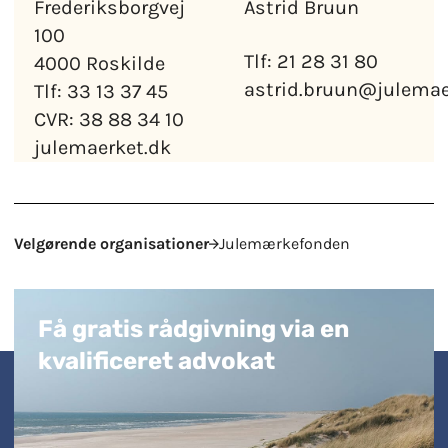
Frederiksborgvej
Astrid Bruun
100
Tlf: 21 28 31 80
4000 Roskilde
astrid.bruun@julemae
Tlf: 33 13 37 45
CVR: 38 88 34 10
julemaerket.dk
Velgørende organisationer
Julemærkefonden
Få gratis rådgivning via en
kvalificeret advokat