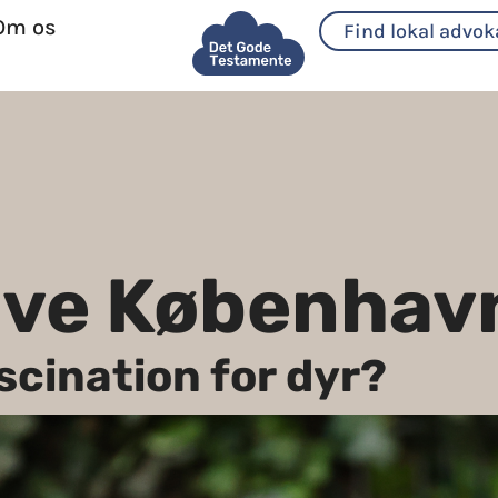
Om os
Find lokal advok
ave Københav
scination for dyr?