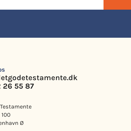
os
etgodetestamente.dk
2 26 55 87
 Testamente
 100
enhavn Ø