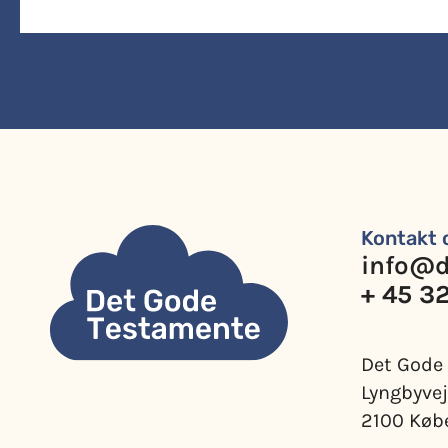
Kontakt 
info@d
+ 45 3
Det Gode
Lyngbyvej
2100 Køb